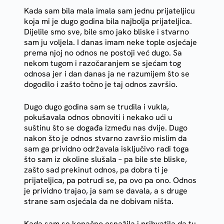
Kada sam bila mala imala sam jednu prijateljicu
koja mi je dugo godina bila najbolja prijateljica.
Dijelile smo sve, bile smo jako bliske i stvarno
sam ju voljela. I danas imam neke tople osjećaje
prema njoj no odnos ne postoji već dugo. Sa
nekom tugom i razočaranjem se sjećam tog
odnosa jer i dan danas ja ne razumijem što se
dogodilo i zašto točno je taj odnos završio.
Dugo dugo godina sam se trudila i vukla,
pokušavala odnos obnoviti i nekako ući u
suštinu što se događa između nas dvije. Dugo
nakon što je odnos stvarno završio mislim da
sam ga prividno održavala isključivo radi toga
što sam iz okoline slušala – pa bile ste bliske,
zašto sad prekinut odnos, pa dobra ti je
prijateljica, pa potrudi se, pa ovo pa ono. Odnos
je prividno trajao, ja sam se davala, a s druge
strane sam osjećala da ne dobivam ništa.
Kada sam se konačno osnažila i prihvatila da tu