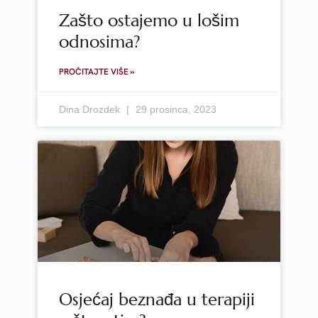
Zašto ostajemo u lošim
odnosima?
PROČITAJTE VIŠE »
Dina Drozdek
29 prosinca, 2023
Osjećaj beznađa u terapiji