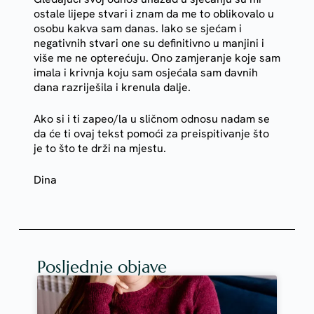
ostale lijepe stvari i znam da me to oblikovalo u
osobu kakva sam danas. Iako se sjećam i
negativnih stvari one su definitivno u manjini i
više me ne opterećuju. Ono zamjeranje koje sam
imala i krivnja koju sam osjećala sam davnih
dana razriješila i krenula dalje.
Ako si i ti zapeo/la u sličnom odnosu nadam se
da će ti ovaj tekst pomoći za preispitivanje što
je to što te drži na mjestu.
Dina
Posljednje objave