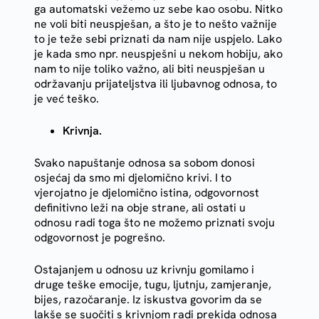
ga automatski vežemo uz sebe kao osobu. Nitko
ne voli biti neuspješan, a što je to nešto važnije
to je teže sebi priznati da nam nije uspjelo. Lako
je kada smo npr. neuspješni u nekom hobiju, ako
nam to nije toliko važno, ali biti neuspješan u
održavanju prijateljstva ili ljubavnog odnosa, to
je već teško.
Krivnja.
Svako napuštanje odnosa sa sobom donosi
osjećaj da smo mi djelomično krivi. I to
vjerojatno je djelomično istina, odgovornost
definitivno leži na obje strane, ali ostati u
odnosu radi toga što ne možemo priznati svoju
odgovornost je pogrešno.
Ostajanjem u odnosu uz krivnju gomilamo i
druge teške emocije, tugu, ljutnju, zamjeranje,
bijes, razočaranje. Iz iskustva govorim da se
lakše se suočiti s krivnjom radi prekida odnosa