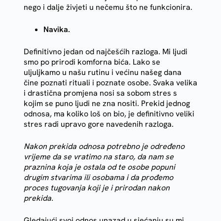
nego i dalje živjeti u nečemu što ne funkcionira.
Navika.
Definitivno jedan od najčešćih razloga. Mi ljudi
smo po prirodi komforna bića. Lako se
uljuljkamo u našu rutinu i većinu našeg dana
čine poznati rituali i poznate osobe. Svaka velika
i drastična promjena nosi sa sobom stres s
kojim se puno ljudi ne zna nositi. Prekid jednog
odnosa, ma koliko loš on bio, je definitivno veliki
stres radi upravo gore navedenih razloga.
Nakon prekida odnosa potrebno je određeno
vrijeme da se vratimo na staro, da nam se
praznina koja je ostala od te osobe popuni
drugim stvarima ili osobama i da prođemo
proces tugovanja koji je i prirodan nakon
prekida.
Gledajući svoj odnos unazad u sjećanju su mi