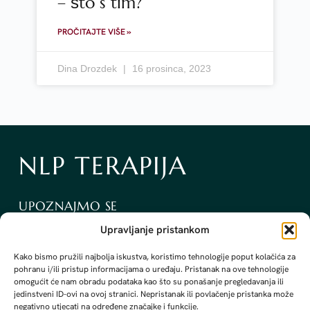
– što s tim?
PROČITAJTE VIŠE »
Dina Drozdek
16 prosinca, 2023
NLP TERAPIJA
UPOZNAJMO SE
KONTAKT
Upravljanje pristankom
BLOG
O MENI
Kako bismo pružili najbolja iskustva, koristimo tehnologije poput kolačića za
ZAPRATITE ME
pohranu i/ili pristup informacijama o uređaju. Pristanak na ove tehnologije
INSTAGRAM
omogućit će nam obradu podataka kao što su ponašanje pregledavanja ili
FACEBOOK
jedinstveni ID-ovi na ovoj stranici. Nepristanak ili povlačenje pristanka može
LINKEDIN
negativno utjecati na određene značajke i funkcije.