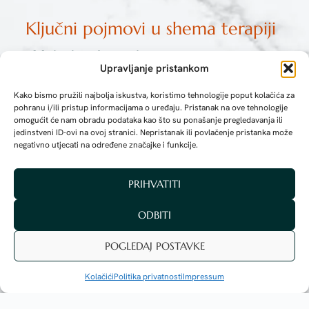
Ključni pojmovi u shema terapiji
Maladaptivne sheme
Upravljanje pristankom
Duboka uvjerenja i emocionalni obrasci koje
Kako bismo pružili najbolja iskustva, koristimo tehnologije poput kolačića za
imamo o sebi, drugima i svijetu. U terapiji
pohranu i/ili pristup informacijama o uređaju. Pristanak na ove tehnologije
prepoznajemo 18 temeljnih shema kroz
omogućit će nam obradu podataka kao što su ponašanje pregledavanja ili
razgovor, uvid u životne obrasce i upitnike.
jedinstveni ID-ovi na ovoj stranici. Nepristanak ili povlačenje pristanka može
negativno utjecati na određene značajke i funkcije.
Shema modovi
PRIHVATITI
ODBITI
Stilovi prevladavanja
POGLEDAJ POSTAVKE
Kolačići
Politika privatnosti
Impressum
Emocionalne potrebe