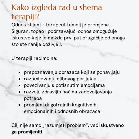
Kako izgleda rad u shema
terapiji?
Odnos klijent – terapeut temelj je promjene.
Siguran, topao i podržavajući odnos omogućuje
iskustvo koje je možda prvi put drugačije od onoga
što ste ranije doživjeli.
U terapiji radimo na:
prepoznavanju obrazaca koji se ponavljaju
razumijevanju njihovog porijekla
povezivanju s potisnutim emocijama
razvoju zdravijih načina zadovoljavanja
potreba
promjeni dugotrajnih kognitivnih,
emocionalnih i odnosnih obrazaca
Cilj nije samo „razumjeti problem“, već
iskustveno
ga promijeniti
.